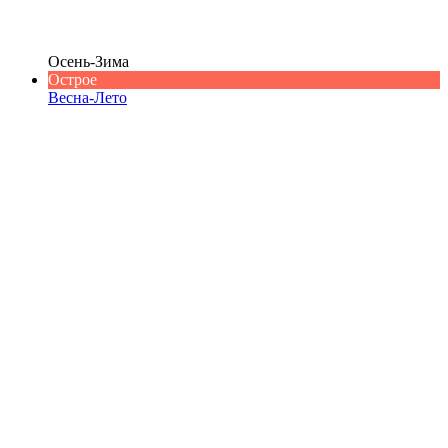
Осень-Зима
Острое
Весна-Лето