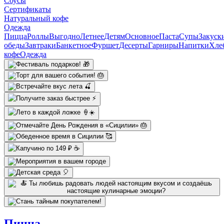
Соусы
Сертификаты
Натуральный кофе
Одежда
Пицца
Роллы
Выгодно
Летнее
Детям
Основное
Паста
Супы
Закуск
обеды
Завтраки
Банкетное
Фуршет
Десерты
Гарниры
Напитки
Хле
кофе
Одежда
Пицца