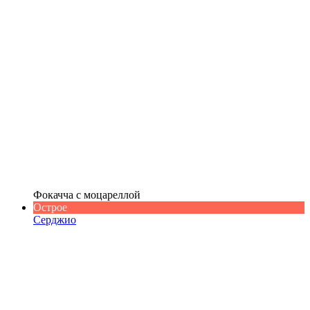
Фокачча с моцареллой
Острое
Серджио