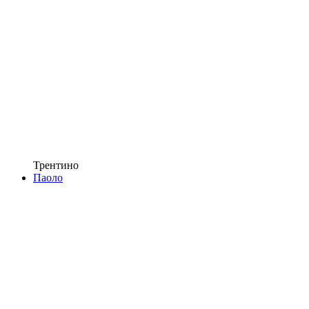
Трентино
Паоло