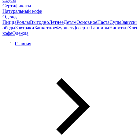
Соусы
Сертификаты
Натуральный кофе
Одежда
Пицца
Роллы
Выгодно
Летнее
Детям
Основное
Паста
Супы
Закуск
обеды
Завтраки
Банкетное
Фуршет
Десерты
Гарниры
Напитки
Хле
кофе
Одежда
Главная