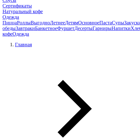
Соусы
Сертификаты
Натуральный кофе
Одежда
Пицца
Роллы
Выгодно
Летнее
Детям
Основное
Паста
Супы
Закуск
обеды
Завтраки
Банкетное
Фуршет
Десерты
Гарниры
Напитки
Хле
кофе
Одежда
Главная