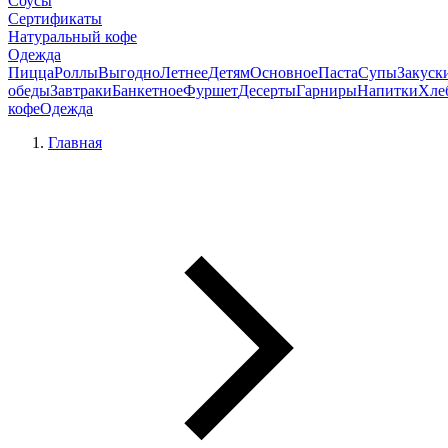
Соусы
Сертификаты
Натуральный кофе
Одежда
Пицца
Роллы
Выгодно
Летнее
Детям
Основное
Паста
Супы
Закуск
обеды
Завтраки
Банкетное
Фуршет
Десерты
Гарниры
Напитки
Хле
кофе
Одежда
Главная