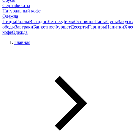
Соусы
Сертификаты
Натуральный кофе
Одежда
Пицца
Роллы
Выгодно
Летнее
Детям
Основное
Паста
Супы
Закуск
обеды
Завтраки
Банкетное
Фуршет
Десерты
Гарниры
Напитки
Хле
кофе
Одежда
Главная