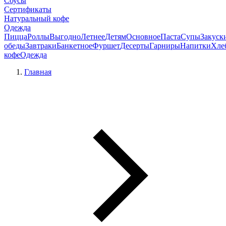
Соусы
Сертификаты
Натуральный кофе
Одежда
Пицца
Роллы
Выгодно
Летнее
Детям
Основное
Паста
Супы
Закуск
обеды
Завтраки
Банкетное
Фуршет
Десерты
Гарниры
Напитки
Хле
кофе
Одежда
Главная