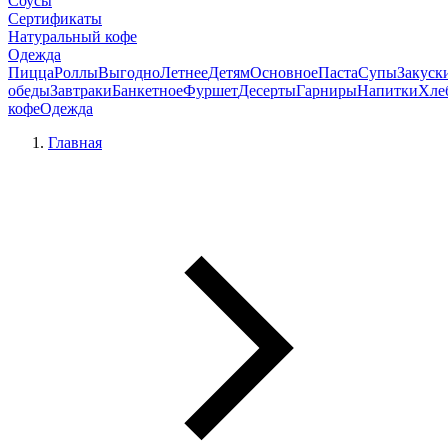
Соусы
Сертификаты
Натуральный кофе
Одежда
Пицца
Роллы
Выгодно
Летнее
Детям
Основное
Паста
Супы
Закуск
обеды
Завтраки
Банкетное
Фуршет
Десерты
Гарниры
Напитки
Хле
кофе
Одежда
Главная