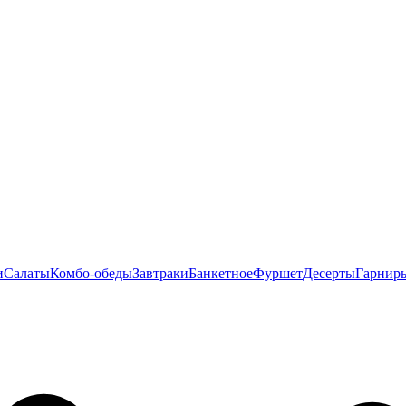
и
Салаты
Комбо-обеды
Завтраки
Банкетное
Фуршет
Десерты
Гарнир