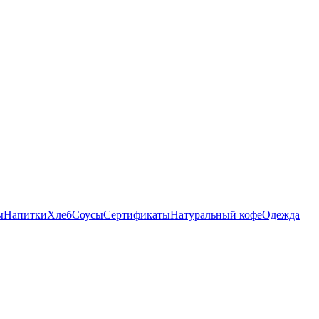
ы
Напитки
Хлеб
Соусы
Сертификаты
Натуральный кофе
Одежда