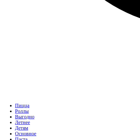
Пицца
Роллы
Выгодно
Летнее
Детям
Основное
Паста