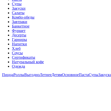
Супы
Закуски
Салаты
Комбо-обеды
Завтраки
Банкетное
Фуршет
Десерты
Гарниры
Напитки
Хлеб
Соусы
Сертификаты
Натуральный кофе
Одежда
Пицца
Роллы
Выгодно
Летнее
Детям
Основное
Паста
Супы
Закуск