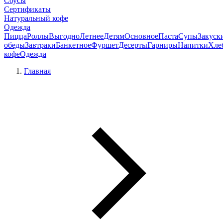
Соусы
Сертификаты
Натуральный кофе
Одежда
Пицца
Роллы
Выгодно
Летнее
Детям
Основное
Паста
Супы
Закуск
обеды
Завтраки
Банкетное
Фуршет
Десерты
Гарниры
Напитки
Хле
кофе
Одежда
Главная