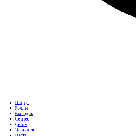
Пицца
Роллы
Выгодно
Летнее
Детям
Основное
Паста