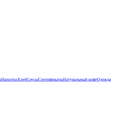
ы
Напитки
Хлеб
Соусы
Сертификаты
Натуральный кофе
Одежда