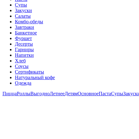
Супы
Закуски
Салаты
Комбо-обеды
Завтраки
Банкетное
Фуршет
Десерты
Гарниры
Напитки
Хлеб
Соусы
Сертификаты
Натуральный кофе
Одежда
Пицца
Роллы
Выгодно
Летнее
Детям
Основное
Паста
Супы
Закуск