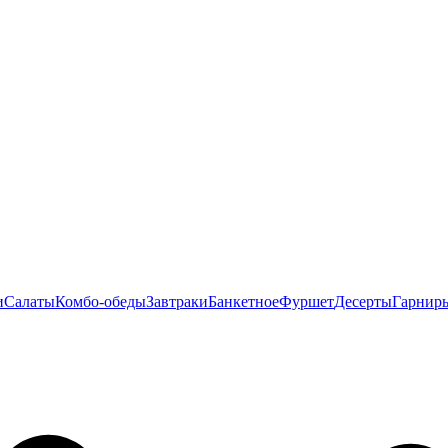
и
Салаты
Комбо-обеды
Завтраки
Банкетное
Фуршет
Десерты
Гарнир