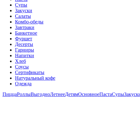
Супы
Закуски
Салаты
Комбо-обеды
Завтраки
Банкетное
Фуршет
Десерты
Гарниры
Напитки
Хлеб
Соусы
Сертификаты
Натуральный кофе
Одежда
Пицца
Роллы
Выгодно
Летнее
Детям
Основное
Паста
Супы
Закуск