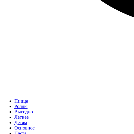
Пицца
Роллы
Выгодно
Летнее
Детям
Основное
Паста