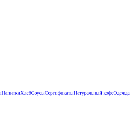
ы
Напитки
Хлеб
Соусы
Сертификаты
Натуральный кофе
Одежда