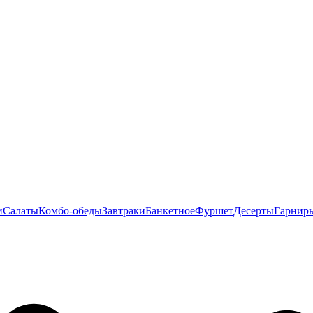
и
Салаты
Комбо-обеды
Завтраки
Банкетное
Фуршет
Десерты
Гарнир