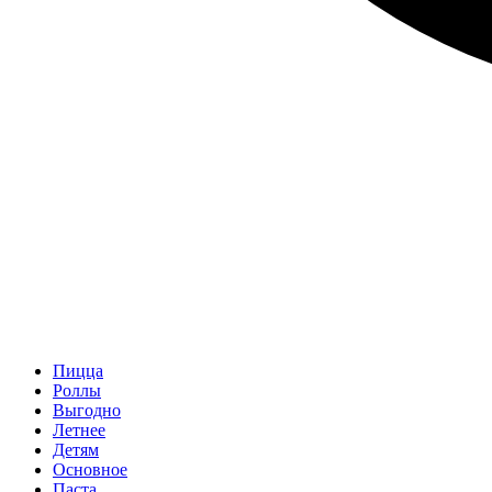
Пицца
Роллы
Выгодно
Летнее
Детям
Основное
Паста