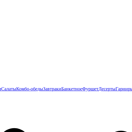
и
Салаты
Комбо-обеды
Завтраки
Банкетное
Фуршет
Десерты
Гарнир