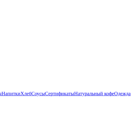
ы
Напитки
Хлеб
Соусы
Сертификаты
Натуральный кофе
Одежда