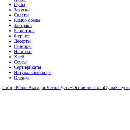
Супы
Закуски
Салаты
Комбо-обеды
Завтраки
Банкетное
Фуршет
Десерты
Гарниры
Напитки
Хлеб
Соусы
Сертификаты
Натуральный кофе
Одежда
Пицца
Роллы
Выгодно
Летнее
Детям
Основное
Паста
Супы
Закуск