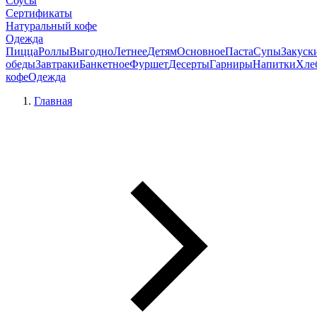
Соусы
Сертификаты
Натуральный кофе
Одежда
Пицца
Роллы
Выгодно
Летнее
Детям
Основное
Паста
Супы
Закуск
обеды
Завтраки
Банкетное
Фуршет
Десерты
Гарниры
Напитки
Хле
кофе
Одежда
Главная