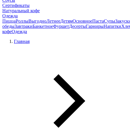
Соусы
Сертификаты
Натуральный кофе
Одежда
Пицца
Роллы
Выгодно
Летнее
Детям
Основное
Паста
Супы
Закуск
обеды
Завтраки
Банкетное
Фуршет
Десерты
Гарниры
Напитки
Хле
кофе
Одежда
Главная